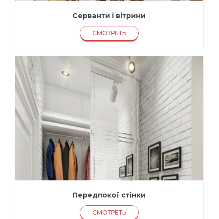
Серванти і вітрини
СМОТРЕТЬ
Передпокої стінки
СМОТРЕТЬ