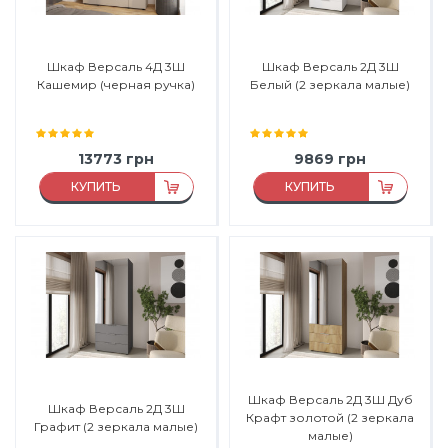
Шкаф Версаль 4Д 3Ш
Шкаф Версаль 2Д 3Ш
Кашемир (черная ручка)
Белый (2 зеркала малые)
13773
грн
9869
грн
КУПИТЬ
КУПИТЬ
Материал:
ЛДСП
Материал:
ЛДСП
Материал каркаса:
ЛДСП
Материал каркаса:
ЛДСП
Материал фасада:
ЛДСП
Материал фасада:
ЛДСП
Производитель:
Феникс
Производитель:
Феникс
Мебель
Мебель
Шкаф Версаль 2Д 3Ш Дуб
Шкаф Версаль 2Д 3Ш
Крафт золотой (2 зеркала
Графит (2 зеркала малые)
малые)