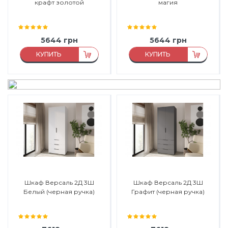
крафт золотой
магия
5644
грн
5644
грн
КУПИТЬ
КУПИТЬ
Материал:
ЛДСП
Материал:
ЛДСП
Материал каркаса:
ЛДСП
Материал каркаса:
ЛДСП
Материал фасада:
ЛДСП
Материал фасада:
ЛДСП
Производитель:
Феникс
Производитель:
Феникс
Мебель
Мебель
Шкаф Версаль 2Д 3Ш
Шкаф Версаль 2Д 3Ш
Белый (черная ручка)
Графит (черная ручка)