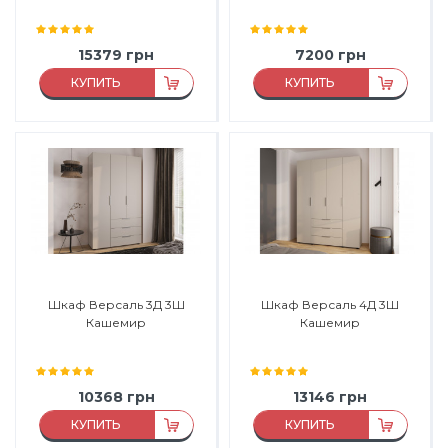
15379
грн
7200
грн
КУПИТЬ
КУПИТЬ
Виробник:
Феникс Мебель
Материал:
ЛДСП
Матеріал:
ЛДСП
Материал каркаса:
ЛДСП
Матеріал каркасу:
ЛДСП
Материал фасада:
ЛДСП
Матеріал фасаду:
ЛДСП
Производитель:
Феникс
Мебель
Шкаф Версаль 3Д 3Ш
Шкаф Версаль 4Д 3Ш
Кашемир
Кашемир
10368
грн
13146
грн
КУПИТЬ
КУПИТЬ