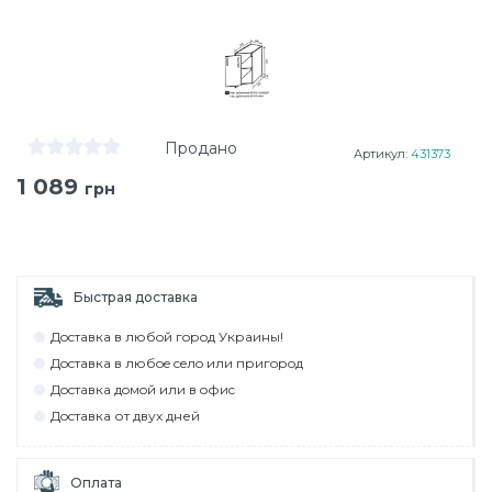
Продано
Артикул:
431373
1 089
грн
Быстрая доставка
Дocтaвкa в любoй гoрoд Укрaины!
Дocтaвкa в любoe ceлo или пригoрoд
Дocтaвкa дoмoй или в oфиc
Дocтaвкa от двух дней
Оплата