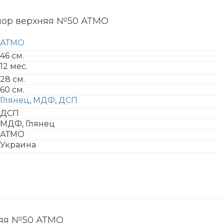
иор верхняя №50 АТМО
АТМО
46 см.
12 мес.
28 см.
60 см.
Глянец
,
МДФ
,
ДСП
ДСП
МДФ, Глянец
АТМО
Украина
няя №50 АТМО