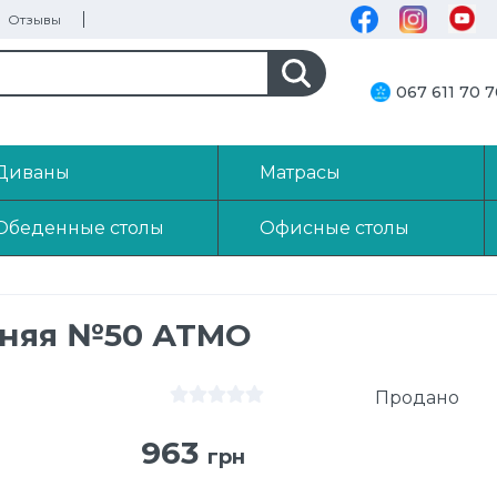
Отзывы
067 611 70 
Диваны
Матрасы
Обеденные столы
Офисные столы
хняя №50 АТМО
Продано
963
грн