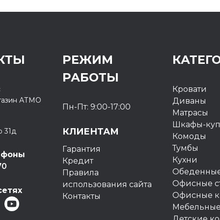
КТЫ
РЕЖИМ
КАТЕГ
РАБОТЫ
с
Кровати
газин
АТМО
Диваны
Пн-Пт: 9:00-17:00
Матрасы
Шкафы-ку
КЛИЕНТАМ
о 31д
Комоды
Тумбы
Гарантия
ефоны
Кухни
Кредит
70
Обеденные
Правила
Офисные с
использования сайта
сетях
Офисные к
Контакты
Мебельные
Детские к