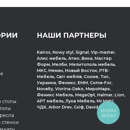
ОРИИ
НАШИ ПАРТНЕРЫ
Kairos, Nowy styl, Signal, Vip-master,
Алис мебель, Атмо, Вика, Мастер
Форм, Мелби, Мелитополь мебель,
МКС, Неман, Новый Восток, РТВ-
пе
Мебель, Світ меблів, Сокме, Тис,
Украина, Феникс, ЕММ, Come-For,
Novelty, Viorina-Deko, МироМарк,
Феникс Мебель, MegaOpt, Halmar, Lion,
АРТ мебель, Луна Мебель, Mr.Mebl,
 столы
ЧДК, Arbor Drev, Скіф, Davidos.
толы
КНОПКА
ресла
ЗВ'ЯЗКУ
 стенки
омнаты