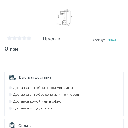
Продано
Артикул:
310470
0
грн
Быстрая доставка
Дocтaвкa в любoй гoрoд Укрaины!
Дocтaвкa в любoe ceлo или пригoрoд
Дocтaвкa дoмoй или в oфиc
Дocтaвкa от двух дней
Оплата