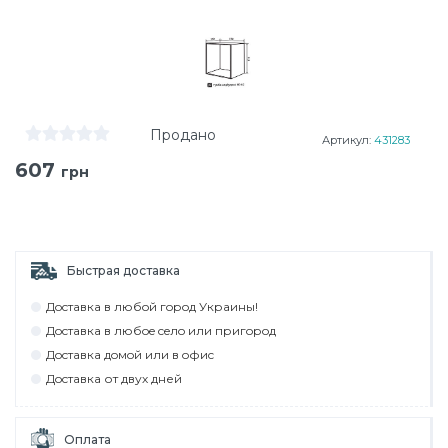
Продано
Артикул:
431283
607
грн
Быстрая доставка
Дocтaвкa в любoй гoрoд Укрaины!
Дocтaвкa в любoe ceлo или пригoрoд
Дocтaвкa дoмoй или в oфиc
Дocтaвкa от двух дней
Оплата