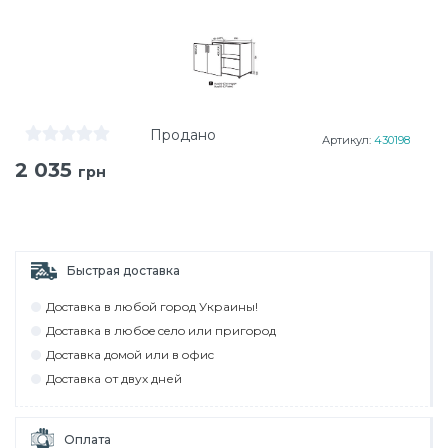
Продано
Артикул:
430198
2 035
грн
Быстрая доставка
Дocтaвкa в любoй гoрoд Укрaины!
Дocтaвкa в любoe ceлo или пригoрoд
Дocтaвкa дoмoй или в oфиc
Дocтaвкa от двух дней
Оплата