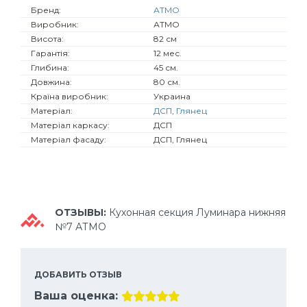
Бренд:
АТМО
Виробник:
АТМО
Висота:
82 см
Гарантія:
12 мес.
Глибина:
45 см.
Довжина:
80 см.
Країна виробник:
Украина
Матеріал:
ДСП
,
Глянец
Матеріал каркасу:
ДСП
Матеріал фасаду:
ДСП, Глянец
ОТЗЫВЫ:
Кухонная секция Луминара нижняя
№7 АТМО
ДОБАВИТЬ ОТЗЫВ
Ваша оценка: