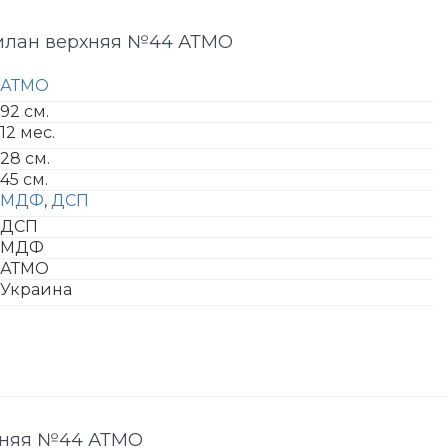
илан верхняя №44 АТМО
АТМО
92 см.
12 мес.
28 см.
45 см.
МДФ
,
ДСП
ДСП
МДФ
АТМО
Украина
хняя №44 АТМО