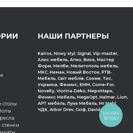
ОРИИ
НАШИ ПАРТНЕРЫ
Kairos, Nowy styl, Signal, Vip-master,
Алис мебель, Атмо, Вика, Мастер
Форм, Мелби, Мелитополь мебель,
МКС, Неман, Новый Восток, РТВ-
пе
Мебель, Світ меблів, Сокме, Тис,
Украина, Феникс, ЕММ, Come-For,
Novelty, Viorina-Deko, МироМарк,
Феникс Мебель, MegaOpt, Halmar, Lion,
АРТ мебель, Луна Мебель, Mr.Mebl,
 столы
ЧДК, Arbor Drev, Скіф, Davidos.
толы
КНОПКА
ресла
ЗВ'ЯЗКУ
 стенки
омнаты