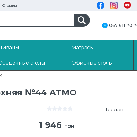
Отзывы
067 611 70 
Диваны
Матрасы
Обеденные столы
Офисные столы
4
рхняя №44 АТМО
Продано
1 946
грн