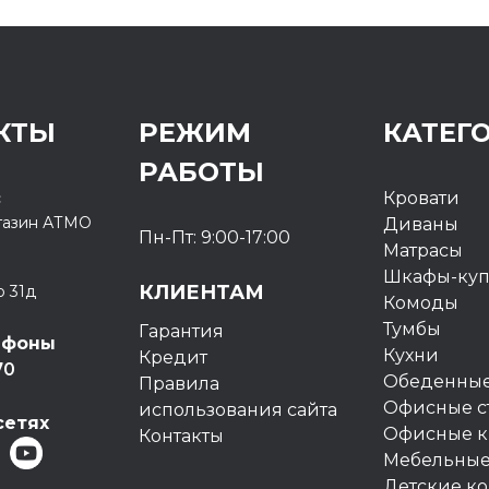
КТЫ
РЕЖИМ
КАТЕГ
РАБОТЫ
с
Кровати
газин
АТМО
Диваны
Пн-Пт: 9:00-17:00
Матрасы
Шкафы-ку
КЛИЕНТАМ
о 31д
Комоды
Тумбы
Гарантия
ефоны
Кухни
Кредит
70
Обеденные
Правила
Офисные с
использования сайта
сетях
Офисные к
Контакты
Мебельные
Детские к