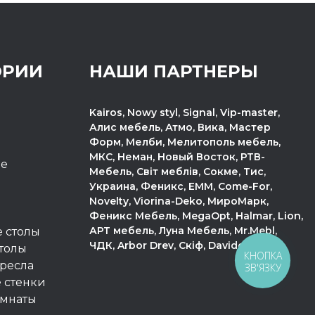
ОРИИ
НАШИ ПАРТНЕРЫ
Kairos, Nowy styl, Signal, Vip-master,
Алис мебель, Атмо, Вика, Мастер
Форм, Мелби, Мелитополь мебель,
МКС, Неман, Новый Восток, РТВ-
пе
Мебель, Світ меблів, Сокме, Тис,
Украина, Феникс, ЕММ, Come-For,
Novelty, Viorina-Deko, МироМарк,
Феникс Мебель, MegaOpt, Halmar, Lion,
АРТ мебель, Луна Мебель, Mr.Mebl,
 столы
ЧДК, Arbor Drev, Скіф, Davidos.
толы
КНОПКА
ресла
ЗВ'ЯЗКУ
 стенки
омнаты