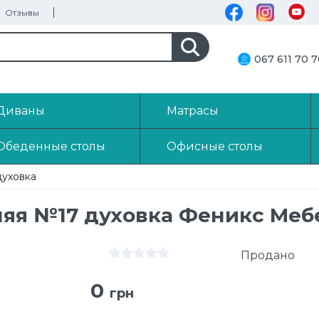
Отзывы
067 611 70 
Диваны
Матрасы
Обеденные столы
Офисные столы
духовка
няя №17 духовка Феникс Меб
Продано
0
грн