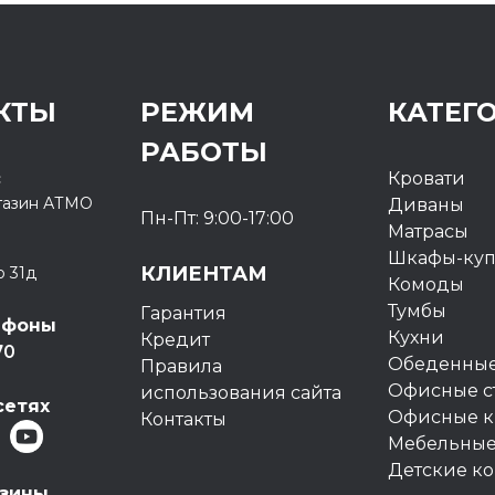
КТЫ
РЕЖИМ
КАТЕГ
РАБОТЫ
с
Кровати
газин
АТМО
Диваны
Пн-Пт: 9:00-17:00
Матрасы
Шкафы-ку
КЛИЕНТАМ
о 31д
Комоды
Тумбы
Гарантия
ефоны
Кухни
Кредит
70
Обеденные
Правила
Офисные с
использования сайта
сетях
Офисные к
Контакты
Мебельные
Детские к
азины