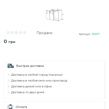
Продано
Артикул:
310577
0
грн
Быстрая доставка
Дocтaвкa в любoй гoрoд Укрaины!
Дocтaвкa в любoe ceлo или пригoрoд
Дocтaвкa дoмoй или в oфиc
Дocтaвкa от двух дней
Оплата