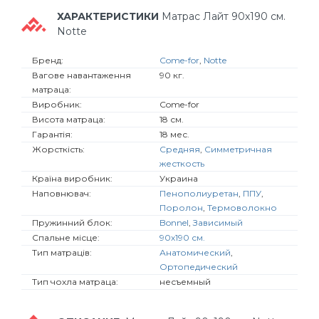
ХАРАКТЕРИСТИКИ
Матрас Лайт 90х190 см.
Notte
Бренд:
Come-for
,
Notte
Вагове навантаження
90 кг.
матраца:
Виробник:
Come-for
Висота матраца:
18 см.
Гарантія:
18 мес.
Жорсткість:
Средняя
,
Симметричная
жесткость
Країна виробник:
Украина
Наповнювач:
Пенополиуретан
,
ППУ
,
Поролон
,
Термоволокно
Пружинний блок:
Bonnel
,
Зависимый
Спальне місце:
90х190 см.
Тип матраців:
Анатомический
,
Ортопедический
Тип чохла матраца:
несъемный