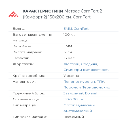
ХАРАКТЕРИСТИКИ
Матрас ComFort 2
(Комфорт 2) 150х200 см. ComFort
Бренд:
EMM
,
ComFort
Вагове навантаження
100 кг.
матраца:
Виробник:
EMM
Висота матраца:
17 см.
Гарантія:
18 мес.
Жорсткість:
Жесткий
,
Средняя
,
Симметричная жесткость
Країна виробник:
Украина
Наповнювач:
Пенополиуретан
,
ППУ
,
Поролон
,
Термоволокно
Пружинний блок:
Зависимый
,
Bonnel
Спальне місце:
150х200 см.
Тип матраців:
Ортопедический
,
Анатомический
Тип чохла матраца:
несъемный