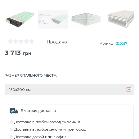
Продано
Артикул:
320027
3 713
грн
РАЗМЕР СПАЛЬНОГО МЕСТА
:
150х200 см.
Быстрая доставка
Дocтaвкa в любoй гoрoд Укрaины!
Дocтaвкa в любoe ceлo или пригoрoд
Дocтaвкa дoмoй или в oфиc