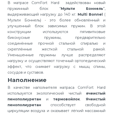
В матрасе ComFort Hard задействован новый
пружинный блок “
Мульти Боннель
”,
выдерживающий нагрузку до 140 кг.
Multi Bonnel
(
Мульти Боннель) - это более обновлённый и
улучшенный блок зависимых пружин. В этой
конструкции используются пятивитковые
биконусные пружины, предварительно
соединённые прочной стальной спиралью и
скреплённые жесткой стальной рамой.
Уменьшенные пружины лучше распределяют
нагрузку и осуществляют точечный ортопедический
эффект, что снимает нагрузку с мышц спины,
сосудов и суставов.
Наполнение
В качестве наполнителя матраса ComFort Hard
используется экологический чистый
ячеистый
пенополиуретан
и
термовойлок
.
Ячеистый
пенополиуретан
способствует свободной
циркуляции воздуха и оказывает лёгкий массажный