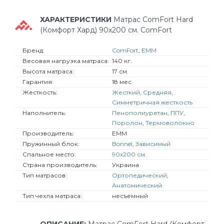
ХАРАКТЕРИСТИКИ
Матрас ComFort Hard
(Комфорт Хард) 90х200 см. ComFort
Бренд:
ComFort
,
EMM
Весовая нагрузка матраса:
140 кг.
Высота матраса:
17 см.
Гарантия:
18 мес.
Жесткость:
Жесткий
,
Средняя
,
Симметричная жесткость
Наполнитель:
Пенополиуретан
,
ППУ
,
Поролон
,
Термоволокно
Производитель:
EMM
Пружинный блок:
Bonnel
,
Зависимый
Спальное место:
90х200 см.
Страна производитель:
Украина
Тип матрасов:
Ортопедический
,
Анатомический
Тип чехла матраса:
несъемный