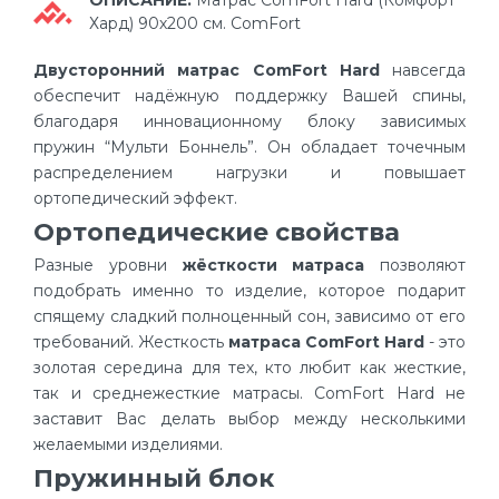
ОПИСАНИЕ:
Матрас ComFort Hard (Комфорт
Хард) 90х200 см. ComFort
Двусторонний матрас ComFort Hard
навсегда
обеспечит надёжную поддержку Вашей спины,
благодаря инновационному блоку зависимых
пружин “Мульти Боннель”. Он обладает точечным
распределением нагрузки и повышает
ортопедический эффект.
Ортопедические свойства
Разные уровни
жёсткости матраса
позволяют
подобрать именно то изделие, которое подарит
спящему сладкий полноценный сон, зависимо от его
требований. Жесткость
матраса ComFort Hard
- это
золотая середина для тех, кто любит как жесткие,
так и среднежесткие матрасы. ComFort Hard не
заставит Вас делать выбор между несколькими
желаемыми изделиями.
Пружинный блок