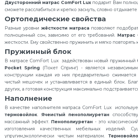
Двусторонний матрас ComFort Lux
подарит Вам полноц
сможете расслабиться и крепко заснуть, словно отдыхаете
Ортопедические свойства
Разные уровни
жёсткости матраса
позволяют подобрат
полноценный сон, зависимо от его требований.
Матрас 
жесткости. Ему свойственно пружинить и мягко повторять 
Пружинный блок
В матрасе ComFort Lux задействован новый пружинный 
Pocket Spring
(Покет Спринг) - является независимы
конструкции каждая из них предварительно сжимается
чистый мешочек и устанавливается в единый блок. Благ
других, а готовая конструкция максимально подстраиваетс
Наполнение
В качестве наполнителя матраса ComFort Lux использу
термовойлок
.
Ячеистый пенополиуретан
способству
массажный эффект.
Пенополиуретан
- это классически
изготовления качественных мебельных изделий. Су
упругим,экологически чистым материалом.
Термовойл