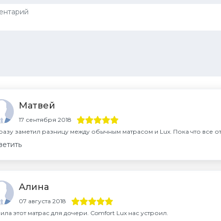
Матвей
17 сентября 2018
разу заметил разницу между обычным матрасом и Luх. Пока что все от
ветить
Алина
07 августа 2018
ила этот матрас для дочери. Comfort Luх нас устроил.