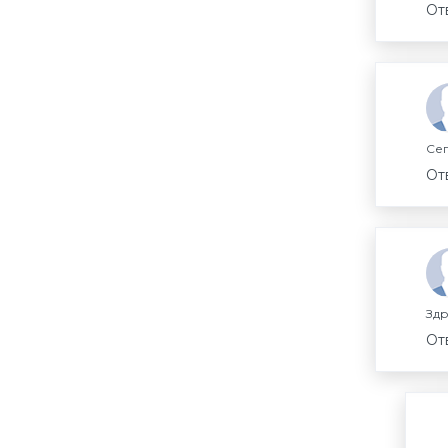
От
Сег
От
Здр
От