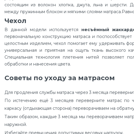
состоящим из волокон хлопка, джута, льна и шерсти. 
между пружинным блоком и мягкими слоями матраса.Равн
Чехол
В данной модели используется
несъёмный жаккард
первоначальную конструкцию матраса и поспособствует е
целостным изделием, чехол помогает ему удерживать фо
универсальная и приятная на ощупь ткань высокого кач
Специальная технология плетения нитей позволяет по
обработки и нанесения цвета.
Советы по уходу за матрасом
Для продления службы матраса через 3 месяца переверните 
По истечению ещё 3 месяцев переверните матрас по час
каркасу (отдыхающая сторона) переворачиваем на обратн
Таким образом, каждые 3 месяца мы переворачиваем матрас
наружной.
Избегайте превышения допустимых весовых нагрузок.