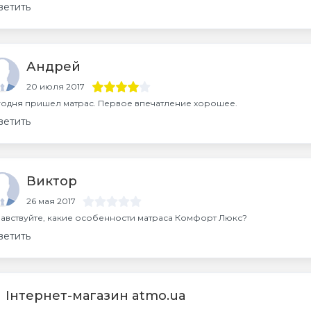
ветить
Андрей
20 июля 2017
одня пришел матрас. Первое впечатление хорошее.
ветить
Виктор
26 мая 2017
авствуйте, какие особенности матраса Комфорт Люкс?
ветить
Інтернет-магазин atmo.ua