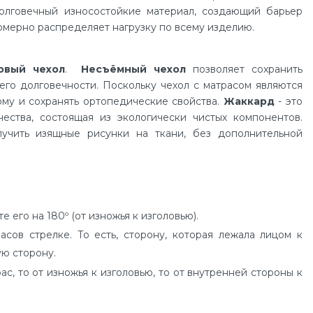
Долговечный износостойкие материал, создающий барьер
омерно распределяет нагрузку по всему изделию.
овый чехол
.
Несъёмный чехол
позволяет сохранить
го долговечности. Поскольку чехол с матрасом являются
рму и сохранять ортопедические свойства.
Жаккард
- это
ества, состоящая из экологически чистых компонентов.
лучить изящные рисунки на ткани, без дополнительной
его на 180º (от изножья к изголовью).
ов стрелке. То есть, сторону, которая лежала лицом к
ую сторону.
, то от изножья к изголовью, то от внутренней стороны к