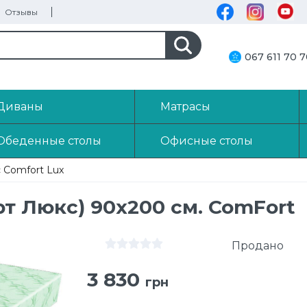
Отзывы
067 611 70 
Диваны
Матрасы
Обеденные столы
Офисные столы
 Comfort Luх
т Люкс) 90х200 см. ComFort
Продано
3 830
грн