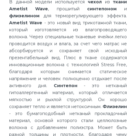
В данной модели используется
чехол
из
ткани
Ametist Wave
, прошитый
синтепоном
и
флизелином
для терморегулирующего эффекта.
Ametist Wave
- это новый вид трикотажной ткани,
который изготовляется из влагопроводящего
волокна. Через специальные тканевые ячейки легко
проводится воздух и влага, за счет чего матрас не
абсорбируется и сохраняет свой исходный
презентабельный вид. Плюс в ткане содержатся
инновационные волокна с технологией Stress Free,
благодаря которым снимается статическое
напряжение и человек полноценно отдыхает после
активного дня.
Синтепон
- это нетканый
гипоаллергенный материал, который отличается
мягкостью и рыхлой структурой. Он хорошо
сохраняет тепло и является нетоксичным.
Флизелин
- это бумагоподобный нетканый прокладочный
материал, основой которого стали целлюлозные
волокна с добавлением полиэстра. Может быть
разной толщины и плотности, благодаря чему