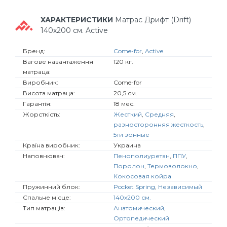
ХАРАКТЕРИСТИКИ
Матрас Дрифт (Drift)
140х200 см. Active
Бренд:
Come-for
,
Active
Вагове навантаження
120 кг.
матраца:
Виробник:
Come-for
Висота матраца:
20,5 см.
Гарантія:
18 мес.
Жорсткість:
Жесткий
,
Средняя
,
разносторонняя жесткость
,
5ти зонные
Країна виробник:
Украина
Наповнювач:
Пенополиуретан
,
ППУ
,
Поролон
,
Термоволокно
,
Кокосовая койра
Пружинний блок:
Pocket Spring
,
Независимый
Спальне місце:
140х200 см.
Тип матраців:
Анатомический
,
Ортопедический