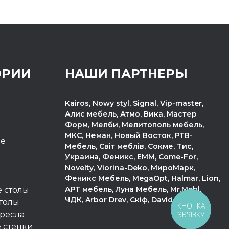
ОРИИ
НАШИ ПАРТНЕРЫ
Kairos, Nowy styl, Signal, Vip-master,
Алис мебель, Атмо, Вика, Мастер
Форм, Мелби, Мелитополь мебель,
МКС, Неман, Новый Восток, РТВ-
пе
Мебель, Світ меблів, Сокме, Тис,
Украина, Феникс, ЕММ, Come-For,
Novelty, Viorina-Deko, МироМарк,
Феникс Мебель, MegaOpt, Halmar, Lion,
АРТ мебель, Луна Мебель, Mr.Mebl,
 столы
ЧДК, Arbor Drev, Скіф, Davidos.
толы
КНОПКА
ЗВ'ЯЗКУ
ресла
 стенки