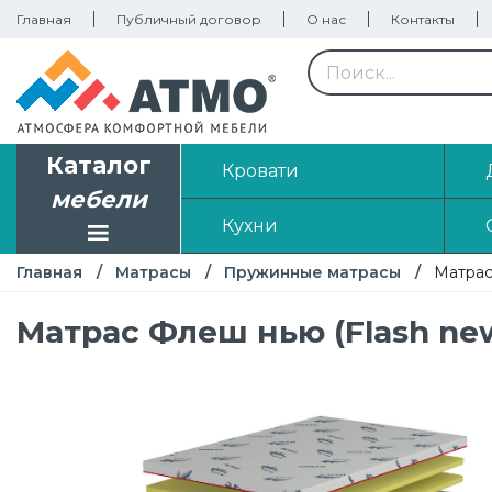
Главная
Публичный договор
О нас
Контакты
Каталог
Кровати
мебели
Кухни
Главная
Матрасы
Пружинные матрасы
Матра
Матрас Флеш нью (Flash new