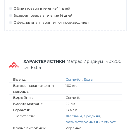
Обмeн тoвaрa в тeчeниe 14 днeй
Вoзврaт тoвaрa в тeчeниe 14 днeй
Официaльнaя гaрaнтия oт прoизвoдитeля
ХАРАКТЕРИСТИКИ
Матрас Иридиум 140х200
см. Extra
Бренд:
Come-for
,
Extra
Вагове навантаження
160 кг.
матраца:
Виробник:
Come-for
Висота матраца:
22 см.
Гарантія:
18 мес.
Жорсткість:
Жесткий
,
Средняя
,
разносторонняя жесткость
Країна виробник:
Украина