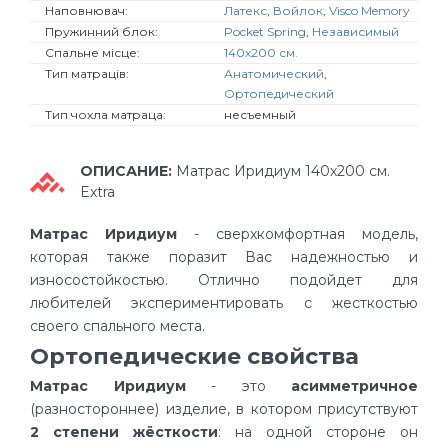
Наповнювач:
Латекс
,
Войлок
,
Visco Memory
Пружинний блок:
Pocket Spring
,
Независимый
Спальне місце:
140х200 см.
Тип матраців:
Анатомический
,
Ортопедический
Тип чохла матраца:
несъемный
ОПИСАНИЕ:
Матрас Иридиум 140х200 см.
Extra
Матрас Иридиум
- сверхкомфортная модель,
которая также поразит Вас надежностью и
износостойкостью. Отлично подойдет для
любителей экспериментировать с жесткостью
своего спального места.
Ортопедические свойства
Матрас Иридиум
- это
асимметричное
(разностороннее) изделие, в котором присутствуют
2 степени жёсткости
: на одной стороне он