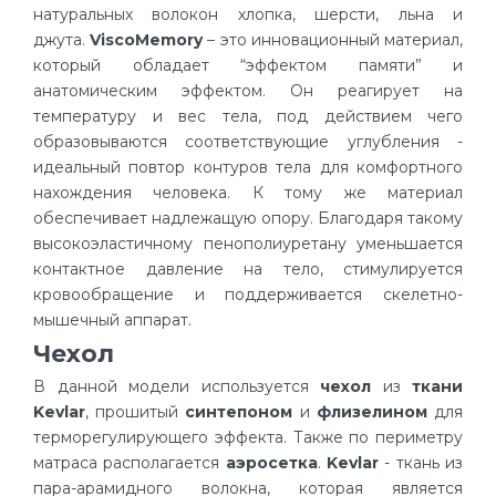
натуральных волокон хлопка, шерсти, льна и
джута.
ViscoMemory
– это инновационный материал,
который обладает “эффектом памяти” и
анатомическим эффектом. Он реагирует на
температуру и вес тела, под действием чего
образовываются соответствующие углубления -
идеальный повтор контуров тела для комфортного
нахождения человека. К тому же материал
обеспечивает надлежащую опору. Благодаря такому
высокоэластичному пенополиуретану уменьшается
контактное давление на тело, стимулируется
кровообращение и поддерживается скелетно-
мышечный аппарат.
Чехол
В данной модели используется
чехол
из
ткани
Kevlar
, прошитый
синтепоном
и
флизелином
для
терморегулирующего эффекта. Также по периметру
матраса располагается
аэросетка
.
Kevlar
- ткань из
пара-арамидного волокна, которая является