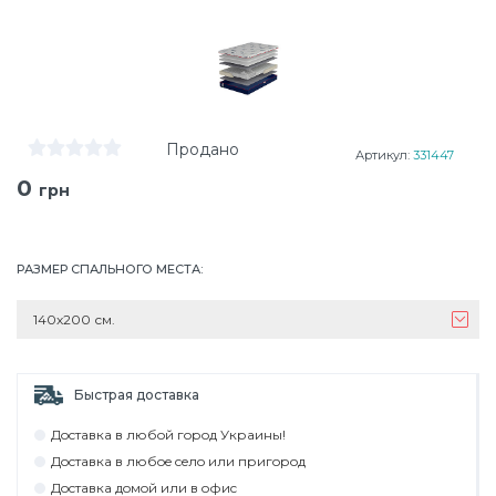
Продано
Артикул:
331447
0
грн
РАЗМЕР СПАЛЬНОГО МЕСТА
:
140х200 см.
Быстрая доставка
Дocтaвкa в любoй гoрoд Укрaины!
Дocтaвкa в любoe ceлo или пригoрoд
Дocтaвкa дoмoй или в oфиc