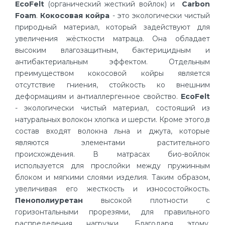
EcoFelt
(органический жесткий войлок) и
Carbon
Foam
.
Кокосовая койра
- это экологически чистый
природный материал, который задействуют для
увеличения жёсткости матраца. Она обладает
высоким влагозащитным, бактерицидным и
антибактериальным эффектом. Отдельным
преимуществом кокосовой койры является
отсутствие гниения, стойкость ко внешним
деформациям и антиаллергенное свойство.
EcoFelt
- экологически чистый материал, состоящий из
натуральных волокон хлопка и шерсти. Кроме этого,в
состав входят волокна льна и джута, которые
являются элементами растительного
происхождения. В матрасах био-войлок
используется для прослойки между пружинным
блоком и мягкими слоями изделия. Таким образом,
увеличивая его жесткость и износостойкость.
Пенополиуретан
высокой плотности с
горизонтальными прорезями, для правильного
распределения нагрузки. Благодаря этому,