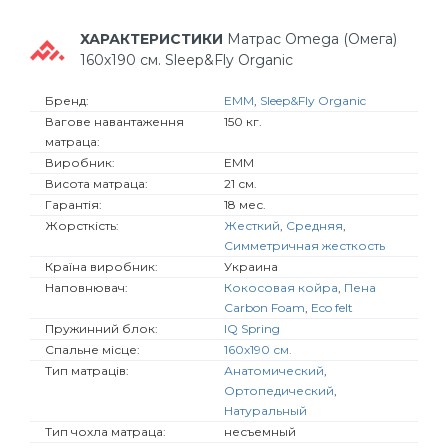
ХАРАКТЕРИСТИКИ
Матрас Omega (Омега)
160х190 см. Sleep&Fly Organic
Бренд:
EMM
,
Sleep&Fly Organic
Вагове навантаження
150 кг.
матраца:
Виробник:
EMM
Висота матраца:
21 см.
Гарантія:
18 мес.
Жорсткість:
Жесткий
,
Средняя
,
Симметричная жесткость
Країна виробник:
Украина
Наповнювач:
Кокосовая койра
,
Пена
Carbon Foam
,
Eco felt
Пружинний блок:
IQ Spring
Спальне місце:
160х190 см.
Тип матраців:
Анатомический
,
Ортопедический
,
Натуральный
Тип чохла матраца:
несъемный