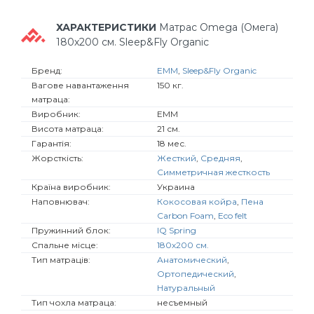
ХАРАКТЕРИСТИКИ
Матрас Omega (Омега)
180х200 см. Sleep&Fly Organic
Бренд:
EMM
,
Sleep&Fly Organic
Вагове навантаження
150 кг.
матраца:
Виробник:
EMM
Висота матраца:
21 см.
Гарантія:
18 мес.
Жорсткість:
Жесткий
,
Средняя
,
Симметричная жесткость
Країна виробник:
Украина
Наповнювач:
Кокосовая койра
,
Пена
Carbon Foam
,
Eco felt
Пружинний блок:
IQ Spring
Спальне місце:
180х200 см.
Тип матраців:
Анатомический
,
Ортопедический
,
Натуральный
Тип чохла матраца:
несъемный