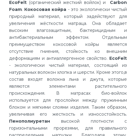
EcoFelt
(органический жесткий войлок) и
Carbon
Foam
.
Кокосовая койра
- это экологически чистый
природный материал, который задействуют для
увеличения жёсткости матраца. Она обладает
высоким влагозащитным, бактерицидным и
антибактериальным эффектом. Отдельным
преимуществом кокосовой койры является
отсутствие гниения, стойкость ко внешним
деформациям и антиаллергенное свойство.
EcoFelt
- экологически чистый материал, состоящий из
натуральных волокон хлопка и шерсти. Кроме этого,в
состав входят волокна льна и джута, которые
являются элементами растительного
происхождения. В матрасах био-войлок
используется для прослойки между пружинным
блоком и мягкими слоями изделия. Таким образом,
увеличивая его жесткость и износостойкость.
Пенополиуретан
высокой плотности с
горизонтальными прорезями, для правильного
распределения нагрузки. Благодаря этому,