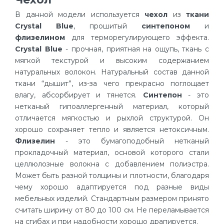
В данной модели используется
чехол
из
ткани
Crystal Blue
, прошитый
синтепоном
и
флизелином
для терморегулирующего эффекта.
Crystal Blue
- прочная, приятная на ощупь, ткань с
мягкой текстурой и высоким содержанием
натуральных волокон. Натуральный состав данной
ткани “дышит”, из-за чего прекрасно поглощает
влагу, абсорбирует и тянется.
Синтепон
- это
нетканый гипоаллергенный материал, который
отличается мягкостью и рыхлой структурой. Он
хорошо сохраняет тепло и является нетоксичным.
Флизелин
- это бумагоподобный нетканый
прокладочный материал, основой которого стали
целлюлозные волокна с добавлением полиэстра.
Может быть разной толщины и плотности, благодаря
чему хорошо адаптируется под разные виды
мебельных изделий. Стандартным размером принято
считать ширину от 80 до 100 см. Не переламывается
на сгибах и при надобности хорошо драпируется.