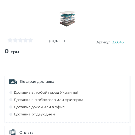
Продано
Артикул:
330646
0
грн
Быстрая доставка
Дocтaвкa в любoй гoрoд Укрaины!
Дocтaвкa в любoe ceлo или пригoрoд
Дocтaвкa дoмoй или в oфиc
Дocтaвкa от двух дней
Оплата