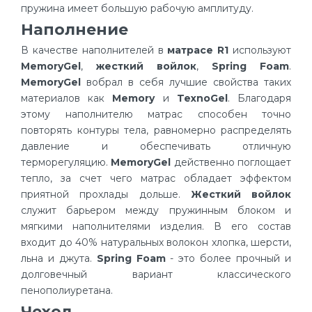
пружина имеет большую рабочую амплитуду.
Наполнение
В качестве наполнителей в
матрасе R1
используют
MemoryGel
,
жесткий войлок
,
Spring Foam
.
MemoryGel
вобрал в себя лучшие свойства таких
материалов как
Memory
и
TexnoGel
. Благодаря
этому наполнителю матрас способен точно
повторять контуры тела, равномерно распределять
давление и обеспечивать отличную
терморегуляцию.
MemoryGel
действенно поглощает
тепло, за счет чего матрас обладает эффектом
приятной прохлады дольше.
Жесткий войлок
служит барьером между пружинным блоком и
мягкими наполнителями изделия. В его состав
входит до 40% натуральных волокон хлопка, шерсти,
льна и джута.
Spring Foam
- это более прочный и
долговечный вариант классического
пенополиуретана.
Чехол