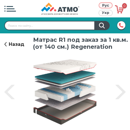
Рус
0
Укр
Atmo project
Матрас R1 под заказ за 1 кв.м.
Режим работы:
9:00-17:00
Назад
Правила использования сайта
(от 140 см.) Regeneration
+38 (067)
611-70-70
Кредит
Публичный договор
О нас
Контакты
Гарантия