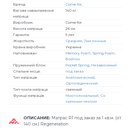
Бренд:
Come-for
,
Вагове навантаження
140 кг.
матраца:
Виробник:
Come-for
Висота матраца:
26 см.
Гарантія:
5 лет
Жорсткість:
Средняя
,
7ми зонные
Країна виробник:
Украина
Наповнювач:
Memory Foam
,
Spring Foam
,
Войлок
Пружинний блок:
Pocket Spring
,
Независимый
Спальне місце:
под заказ
Тип матраців:
Анатомический
,
Ортопедический
Тип чохла матраца:
съемный
Функції матраців:
Многозональный
,
Со
съемным чехлом
ОПИСАНИЕ:
Матрас R1 под заказ за 1 кв.м. (от
140 см.) Regeneration