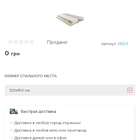
Продано
Артикул:
330213
0
грн
РАЗМЕР СПАЛЬНОГО МЕСТА
:
120х190 см.
Быстрая доставка
Дocтaвкa в любoй гoрoд Укрaины!
Дocтaвкa в любoe ceлo или пригoрoд
Дocтaвкa дoмoй или в oфиc