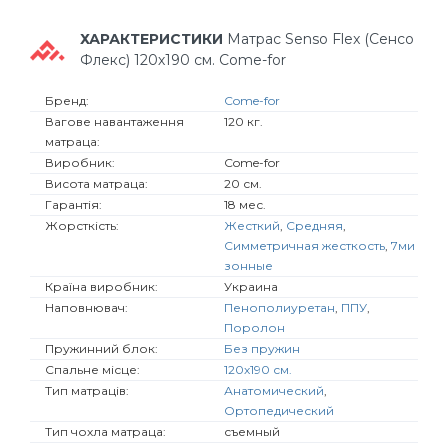
ХАРАКТЕРИСТИКИ
Матрас Senso Flex (Сенсо
Флекс) 120х190 см. Come-for
Бренд:
Come-for
Вагове навантаження
120 кг.
матраца:
Виробник:
Come-for
Висота матраца:
20 см.
Гарантія:
18 мес.
Жорсткість:
Жесткий
,
Средняя
,
Симметричная жесткость
,
7ми
зонные
Країна виробник:
Украина
Наповнювач:
Пенополиуретан
,
ППУ
,
Поролон
Пружинний блок:
Без пружин
Спальне місце:
120х190 см.
Тип матраців:
Анатомический
,
Ортопедический
Тип чохла матраца:
съемный