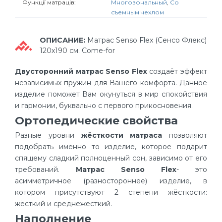
Функції матраців:
Многозональный
,
Со
съемным чехлом
ОПИСАНИЕ:
Матрас Senso Flex (Сенсо Флекс)
120х190 см. Come-for
Двусторонний матрас Senso Flex
создаёт эффект
независимых пружин для Вашего комфорта. Данное
изделие поможет Вам окунуться в мир спокойствия
и гармонии, буквально с первого прикосновения.
Ортопедические свойства
Разные уровни
жёсткости матраса
позволяют
подобрать именно то изделие, которое подарит
спящему сладкий полноценный сон, зависимо от его
требований.
Матрас Senso Flex
- это
асимметричное (разностороннее) изделие, в
котором присутствуют 2 степени жёсткости:
жёсткий и среднежесткий.
Наполнение