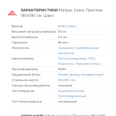
ХАРАКТЕРИСТИКИ
Матрас Шанс Престиж
180х190 см. Шанс
Бренд:
EMM
,
Шанс
Весовая нагрузка матраса:
110 кг.
Высота матраса:
20 см.
Гарантия:
18 мес.
Жесткость:
Средняя
,
Симметричная
жесткость
Наполнитель:
Пенополиуретан
,
ППУ
,
Поролон
,
Термоволокно
Производитель:
EMM
Пружинный блок:
Pocket Spring
,
Независимый
Спальное место:
180х190 см.
Страна производитель:
Украина
Тип матрасов:
Анатомический
,
Ортопедический
Тип чехла матраса:
несъемный