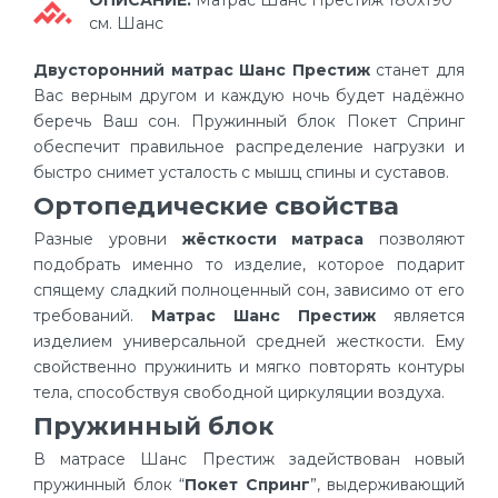
ОПИСАНИЕ:
Матрас Шанс Престиж 180х190
см. Шанс
Двусторонний матрас Шанс Престиж
станет для
Вас верным другом и каждую ночь будет надёжно
беречь Ваш сон. Пружинный блок Покет Спринг
обеспечит правильное распределение нагрузки и
быстро снимет усталость с мышц спины и суставов.
Ортопедические свойства
Разные уровни
жёсткости матраса
позволяют
подобрать именно то изделие, которое подарит
спящему сладкий полноценный сон, зависимо от его
требований.
Матрас Шанс Престиж
является
изделием универсальной средней жесткости. Ему
свойственно пружинить и мягко повторять контуры
тела, способствуя свободной циркуляции воздуха.
Пружинный блок
В матрасе Шанс Престиж задействован новый
пружинный блок “
Покет Спринг
”, выдерживающий