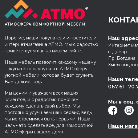
КОНТА
Дорогие, наши покупатели и посетители
Наш адре
интернет-магазина АТМО. Мы с радостью
Интернет ма
приветствуем вас на нашем сайте.
г. Днепр
Пр. Богдана
Наша мебель позволит каждому нашему
Хмельницког
покупателю окунуться в АТМОсферу
уютной мебели, которая будет служить
Наши тел
Вам долгие годы.
067 611 70 
Мы ценим и уважаем всех наших
клиентов, и с радостью поможем
Мы в соц. 
каждому сделать свой выбор. Мы
постоянно улучшаем наш сервис, ведь
мы не стремимся быть первыми. Наша
цель - это сделать все, для Комфортной
Наши маг
АТМОсферы вашего дома.