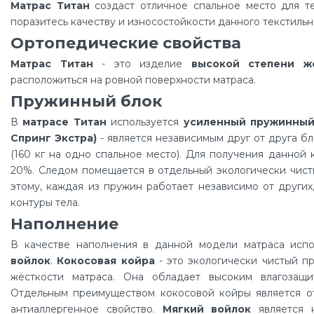
Матрас Титан
создаст отличное спальное место для те
поразитесь качеству и износостойкости данного текстильн
Ортопедические свойства
Матрас Титан
- это изделие
высокой степени ж
расположиться на ровной поверхности матраса.
Пружинный блок
В
матрасе Титан
используется
усиленный пружинный 
Спринг Экстра)
- является независимым друг от друга б
(160 кг на одно спальное место). Для получения данной
20%. Следом помещается в отдельный экологически чист
этому, каждая из пружин работает независимо от других
контуры тела.
Наполнение
В качестве наполнения в данной модели матраса исп
войлок
.
Кокосовая койра
- это экологически чистый п
жёсткости матраса. Она обладает высоким влагозащи
Отдельным преимуществом кокосовой койры является от
антиаллергенное свойство.
Мягкий войлок
является н