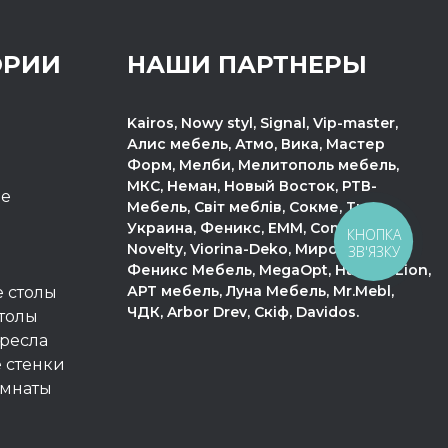
ОРИИ
НАШИ ПАРТНЕРЫ
Kairos, Nowy styl, Signal, Vip-master,
Алис мебель, Атмо, Вика, Мастер
Форм, Мелби, Мелитополь мебель,
МКС, Неман, Новый Восток, РТВ-
пе
Мебель, Світ меблів, Сокме, Тис,
Украина, Феникс, ЕММ, Come-For,
КНОПКА
Novelty, Viorina-Deko, МироМарк,
ЗВ'ЯЗКУ
Феникс Мебель, MegaOpt, Halmar, Lion,
АРТ мебель, Луна Мебель, Mr.Mebl,
 столы
ЧДК, Arbor Drev, Скіф, Davidos.
толы
ресла
 стенки
омнаты