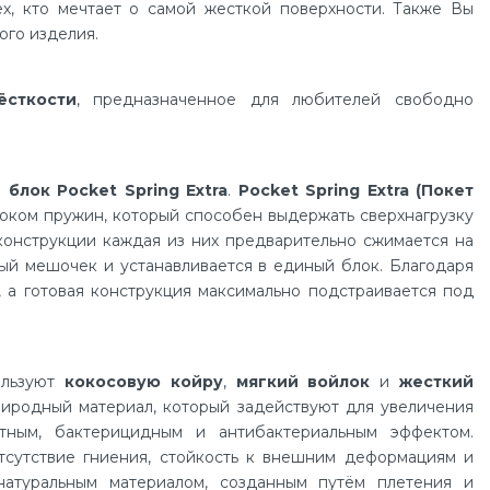
х, кто мечтает о самой жесткой поверхности. Также Вы
ого изделия.
ёсткости
, предназначенное для любителей свободно
блок Pocket Spring Extra
.
Pocket Spring Extra (Покет
локом пружин, который способен выдержать сверхнагрузку
 конструкции каждая из них предварительно сжимается на
ый мешочек и устанавливается в единый блок. Благодаря
, а готовая конструкция максимально подстраивается под
ользуют
кокосовую койру
,
мягкий войлок
и
жесткий
риродный материал, который задействуют для увеличения
тным, бактерицидным и антибактериальным эффектом.
сутствие гниения, стойкость к внешним деформациям и
атуральным материалом, созданным путём плетения и