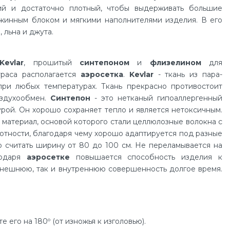
ий и достаточно плотный, чтобы выдерживать большие
инным блоком и мягкими наполнителями изделия. В его
 льна и джута.
Kevlar
, прошитый
синтепоном
и
флизелином
для
траса располагается
аэросетка
.
Kevlar
- ткань из пара-
при любых температурах. Ткань прекрасно противостоит
оздухообмен.
Синтепон
- это нетканый гипоаллергенный
урой. Он хорошо сохраняет тепло и является нетоксичным.
материал, основой которого стали целлюлозные волокна с
отности, благодаря чему хорошо адаптируется под разные
 считать ширину от 80 до 100 см. Не переламывается на
годаря
аэросетке
повышается способность изделия к
 внешнюю, так и внутреннюю совершенность долгое время.
его на 180º (от изножья к изголовью).