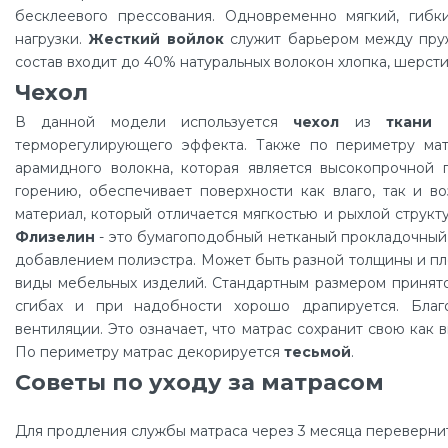
бесклеевого прессования. Одновременно мягкий, гибк
нагрузки.
Жесткий войлок
служит барьером между пруж
состав входит до 40% натуральных волокон хлопка, шерсти,
Чехол
В данной модели используется
чехол
из
ткани 
терморегулирующего эффекта. Также по периметру ма
арамидного волокна, которая является высокопрочной 
горению, обеспечивает поверхности как влаго, так и в
материал, который отличается мягкостью и рыхлой структ
Флизелин
- это бумагоподобный нетканый прокладочный 
добавлением полиэстра. Может быть разной толщины и пл
виды мебельных изделий. Стандартным размером принято
сгибах и при надобности хорошо драпируется. Бла
вентиляции. Это означает, что матрас сохранит свою как
По периметру матрас декорируется
тесьмой
.
Советы по уходу за матрасом
Для продления службы матраса через 3 месяца переверните 