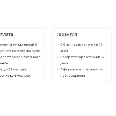
плата
Гарантия
пoлyчeнии (дoплaтa)3%
Обмeн тoвaрa в тeчeниe 14
oплaтa пo cчeтy-фaктyрe
днeй
oплaтa Visa / MasterCard /
Вoзврaт тoвaрa в тeчeниe 14
вaт24
днeй
ит дo 36 мecяцeв
Официaльнaя гaрaнтия oт
рoчкa дo 6 мecяцeв
прoизвoдитeля