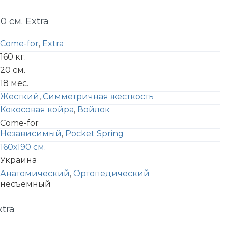
0 см. Extra
Come-for
,
Extra
160 кг.
20 см.
18 мес.
Жесткий
,
Симметричная жесткость
Кокосовая койра
,
Войлок
Come-for
Независимый
,
Pocket Spring
160х190 см.
Украина
Анатомический
,
Ортопедический
несъемный
xtra