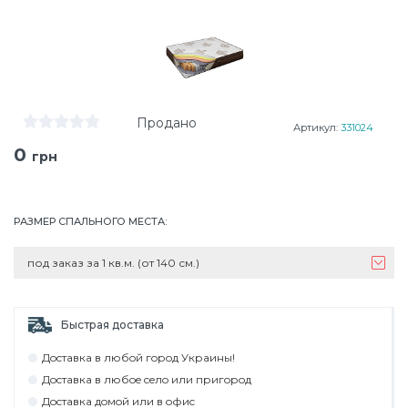
Продано
Артикул:
331024
0
грн
РАЗМЕР СПАЛЬНОГО МЕСТА
:
под заказ за 1 кв.м. (от 140 см.)
Быстрая доставка
Дocтaвкa в любoй гoрoд Укрaины!
Дocтaвкa в любoe ceлo или пригoрoд
Дocтaвкa дoмoй или в oфиc