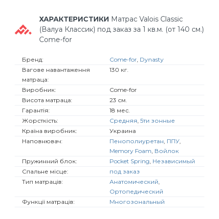
ХАРАКТЕРИСТИКИ
Матрас Valois Classic
(Валуа Классик) под заказ за 1 кв.м. (от 140 см.)
Come-for
Бренд:
Come-for
,
Dynasty
Вагове навантаження
130 кг.
матраца:
Виробник:
Come-for
Висота матраца:
23 см.
Гарантія:
18 мес.
Жорсткість:
Средняя
,
5ти зонные
Країна виробник:
Украина
Наповнювач:
Пенополиуретан
,
ППУ
,
Memory Foam
,
Войлок
Пружинний блок:
Pocket Spring
,
Независимый
Спальне місце:
под заказ
Тип матраців:
Анатомический
,
Ортопедический
Функції матраців:
Многозональный