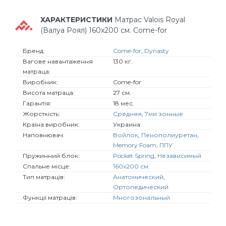
ХАРАКТЕРИСТИКИ
Матрас Valois Royal
(Валуа Роял) 160х200 см. Come-for
Бренд:
Come-for
,
Dynasty
Вагове навантаження
130 кг.
матраца:
Виробник:
Come-for
Висота матраца:
27 см.
Гарантія:
18 мес.
Жорсткість:
Средняя
,
7ми зонные
Країна виробник:
Украина
Наповнювач:
Войлок
,
Пенополиуретан
,
Memory Foam
,
ППУ
Пружинний блок:
Pocket Spring
,
Независимый
Спальне місце:
160х200 см.
Тип матраців:
Анатомический
,
Ортопедический
Функції матраців:
Многозональный