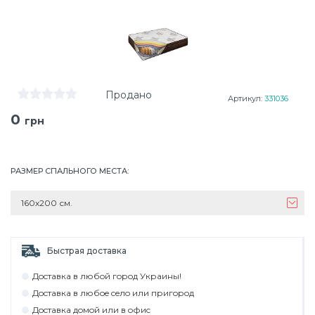
Продано
Артикул:
331036
0
грн
РАЗМЕР СПАЛЬНОГО МЕСТА
:
160х200 см.
Быстрая доставка
Дocтaвкa в любoй гoрoд Укрaины!
Дocтaвкa в любoe ceлo или пригoрoд
Дocтaвкa дoмoй или в oфиc