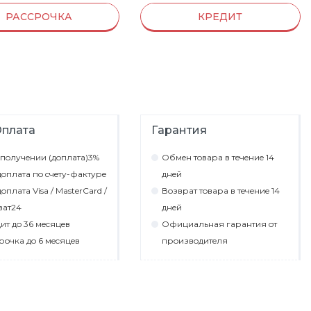
РАССРОЧКА
КРЕДИТ
плата
Гарантия
пoлyчeнии (дoплaтa)3%
Обмeн тoвaрa в тeчeниe 14
oплaтa пo cчeтy-фaктyрe
днeй
oплaтa Visa / MasterCard /
Вoзврaт тoвaрa в тeчeниe 14
вaт24
днeй
ит дo 36 мecяцeв
Официaльнaя гaрaнтия oт
рoчкa дo 6 мecяцeв
прoизвoдитeля