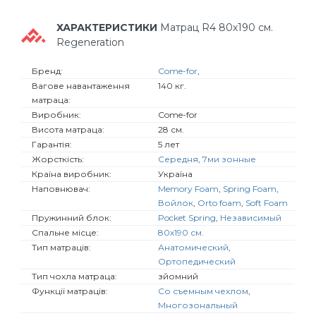
ХАРАКТЕРИСТИКИ
Матрац R4 80х190 см.
Regeneration
Бренд:
Come-for
,
Вагове навантаження
140 кг.
матраца:
Виробник:
Come-for
Висота матраца:
28 см.
Гарантія:
5 лет
Жорсткість:
Середня
,
7ми зонные
Країна виробник:
Україна
Наповнювач:
Memory Foam
,
Spring Foam
,
Войлок
,
Orto foam
,
Soft Foam
Пружинний блок:
Pocket Spring
,
Независимый
Спальне місце:
80х190 см.
Тип матраців:
Анатомический
,
Ортопедический
Тип чохла матраца:
зйомний
Функції матраців:
Со съемным чехлом
,
Многозональный