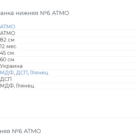
ианка нижняя №6 АТМО
АТМО
АТМО
82 см
12 мес.
45 см.
60 см.
Украина
МДФ
,
ДСП
,
Глянец
ДСП
МДФ, Глянец
жняя №6 АТМО