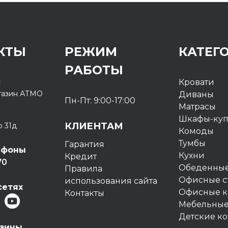
КТЫ
РЕЖИМ
КАТЕГ
РАБОТЫ
с
Кровати
газин
АТМО
Диваны
Пн-Пт: 9:00-17:00
Матрасы
Шкафы-ку
КЛИЕНТАМ
о 31д
Комоды
Тумбы
Гарантия
ефоны
Кухни
Кредит
70
Обеденные
Правила
Офисные с
использования сайта
сетях
Офисные к
Контакты
Мебельные
Детские к
азины