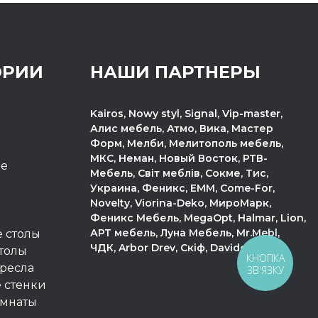
ОРИИ
НАШИ ПАРТНЕРЫ
Kairos, Nowy styl, Signal, Vip-master,
Алис мебель, Атмо, Вика, Мастер
Форм, Мелби, Мелитополь мебель,
МКС, Неман, Новый Восток, РТВ-
пе
Мебель, Світ меблів, Сокме, Тис,
Украина, Феникс, ЕММ, Come-For,
Novelty, Viorina-Deko, МироМарк,
Феникс Мебель, MegaOpt, Halmar, Lion,
АРТ мебель, Луна Мебель, Mr.Mebl,
 столы
ЧДК, Arbor Drev, Скіф, Davidos.
толы
КНОПКА
ресла
ЗВ'ЯЗКУ
 стенки
омнаты