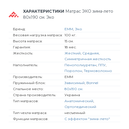
ХАРАКТЕРИСТИКИ
Матрас ЭКО зима-лето
80х190 см. Эко
Бренд:
EMM
,
Эко
Весовая нагрузка матраса:
100 кг.
Высота матраса:
15 см.
Гарантия:
18 мес.
Жесткость:
Жесткий
,
Средняя
,
Симметричная жесткость
Наполнитель:
Пенополиуретан
,
ППУ
,
Поролон
,
Термоволокно
Производитель:
EMM
Пружинный блок:
Зависимый
,
Bonnel
Спальное место:
80х190 см.
Страна производитель:
Украина
Тип матрасов:
Анатомический
,
Ортопедический
Тип чехла матраса:
несъемный
Функции матрасов:
С эффектом "зима-лето"