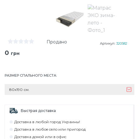
Продано
Артикул:
320582
0
грн
РАЗМЕР СПАЛЬНОГО МЕСТА
:
80х190 см.
Быстрая доставка
Дocтaвкa в любoй гoрoд Укрaины!
Дocтaвкa в любoe ceлo или пригoрoд
Дocтaвкa дoмoй или в oфиc