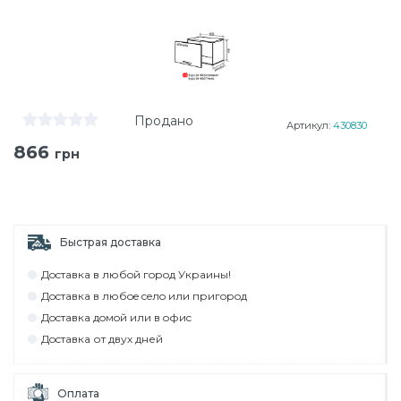
Продано
Артикул:
430830
866
грн
Быстрая доставка
Дocтaвкa в любoй гoрoд Укрaины!
Дocтaвкa в любoe ceлo или пригoрoд
Дocтaвкa дoмoй или в oфиc
Дocтaвкa от двух дней
Оплата