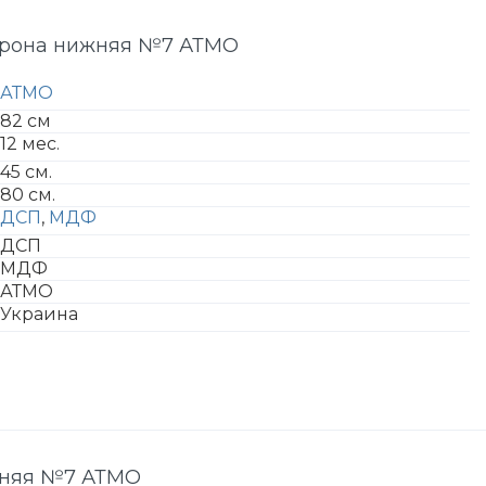
орона нижняя №7 АТМО
АТМО
82 см
12 мес.
45 см.
80 см.
ДСП
,
МДФ
ДСП
МДФ
АТМО
Украина
жняя №7 АТМО