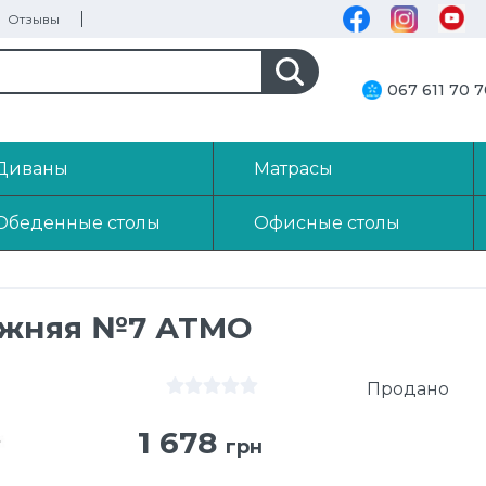
Отзывы
067 611 70 
Диваны
Матрасы
Обеденные столы
Офисные столы
7
ижняя №7 АТМО
Продано
1 678
грн