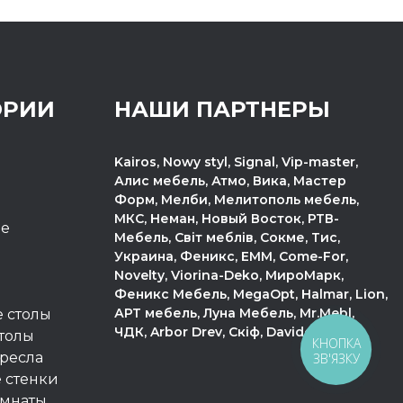
ОРИИ
НАШИ ПАРТНЕРЫ
Kairos, Nowy styl, Signal, Vip-master,
Алис мебель, Атмо, Вика, Мастер
Форм, Мелби, Мелитополь мебель,
МКС, Неман, Новый Восток, РТВ-
пе
Мебель, Світ меблів, Сокме, Тис,
Украина, Феникс, ЕММ, Come-For,
Novelty, Viorina-Deko, МироМарк,
Феникс Мебель, MegaOpt, Halmar, Lion,
АРТ мебель, Луна Мебель, Mr.Mebl,
 столы
ЧДК, Arbor Drev, Скіф, Davidos.
толы
КНОПКА
ресла
ЗВ'ЯЗКУ
 стенки
омнаты