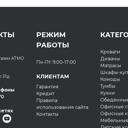
КТЫ
РЕЖИМ
КАТЕГ
РАБОТЫ
с
Кровати
газин
АТМО
Диваны
Пн-Пт: 9:00-17:00
Матрасы
Шкафы-ку
КЛИЕНТАМ
о 31д
Комоды
Тумбы
Гарантия
ефоны
Кухни
Кредит
70
Обеденные
Правила
Офисные с
использования сайта
сетях
Офисные к
Контакты
Мебельные
Детские к