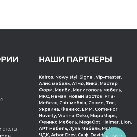
ОРИИ
НАШИ ПАРТНЕРЫ
Kairos, Nowy styl, Signal, Vip-master,
Алис мебель, Атмо, Вика, Мастер
Форм, Мелби, Мелитополь мебель,
МКС, Неман, Новый Восток, РТВ-
пе
Мебель, Світ меблів, Сокме, Тис,
Украина, Феникс, ЕММ, Come-For,
Novelty, Viorina-Deko, МироМарк,
Феникс Мебель, MegaOpt, Halmar, Lion,
АРТ мебель, Луна Мебель, Mr.Mebl,
 столы
ЧДК, Arbor Drev, Скіф, Davidos.
толы