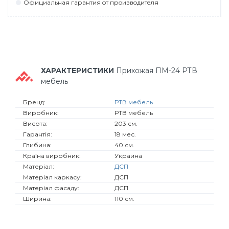
Официaльнaя гaрaнтия oт прoизвoдитeля
ХАРАКТЕРИСТИКИ
Прихожая ПМ-24 РТВ
мебель
Бренд:
РТВ мебель
Виробник:
РТВ мебель
Висота:
203 см.
Гарантія:
18 мес.
Глибина:
40 см.
Країна виробник:
Украина
Матеріал:
ДСП
Матеріал каркасу:
ДСП
Матеріал фасаду:
ДСП
Ширина:
110 см.