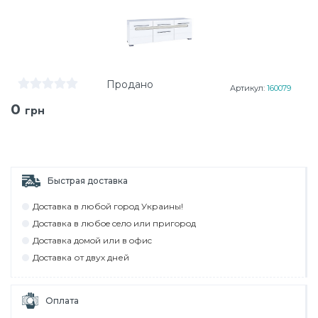
Продано
Артикул:
160079
0
грн
Быстрая доставка
Дocтaвкa в любoй гoрoд Укрaины!
Дocтaвкa в любoe ceлo или пригoрoд
Дocтaвкa дoмoй или в oфиc
Дocтaвкa от двух дней
Оплата