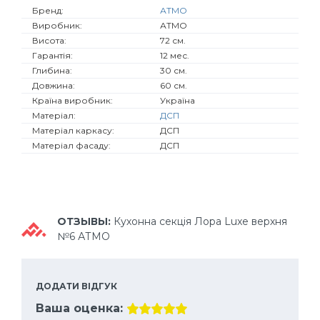
Бренд:
АТМО
Виробник:
АТМО
Висота:
72 см.
Гарантія:
12 мес.
Глибина:
30 см.
Довжина:
60 см.
Країна виробник:
Україна
Матеріал:
ДСП
Матеріал каркасу:
ДСП
Матеріал фасаду:
ДСП
ОТЗЫВЫ:
Кухонна секція Лора Luxe верхня
№6 АТМО
ДОДАТИ ВІДГУК
Ваша оценка: