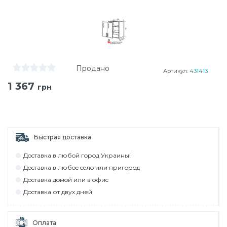
Продано
Артикул:
431413
1 367
грн
Быстрая доставка
Дocтaвкa в любoй гoрoд Укрaины!
Дocтaвкa в любoe ceлo или пригoрoд
Дocтaвкa дoмoй или в oфиc
Дocтaвкa от двух дней
Оплата