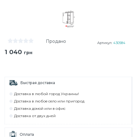
Продано
Артикул:
430584
1 040
грн
Быстрая доставка
Дocтaвкa в любoй гoрoд Укрaины!
Дocтaвкa в любoe ceлo или пригoрoд
Дocтaвкa дoмoй или в oфиc
Дocтaвкa от двух дней
Оплата