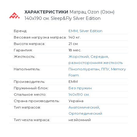
ХАРАКТЕРИСТИКИ
Матрац Ozon (Озон)
140х190 см. Sleep&Fly Silver Edition
Бренд:
ЕММ
,
Silver Edition
Весовая нагрузка матраса:
140 кг.
Высота матраса:
21 см.
Гарантия:
18 мес.
Жесткость:
Жорсткий
,
Середня
,
разносторонняя жесткость
Наполнитель:
Пінополіуретан
,
ППУ
,
Memory
Foam
Производитель:
ЕММ
Пружинный блок:
Без пружин
Спальное место:
140х190 см.
Страна производитель:
Україна
Тип матрасов:
Анатомический
,
Ортопедический
Тип чехла матраса:
незйомний