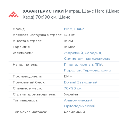
ХАРАКТЕРИСТИКИ
Матрац Шанс Hard (Шанс
Хард) 70х190 см. Шанс
Бренд:
ЕММ
,
Шанс
Весовая нагрузка матраса:
140 кг.
Высота матраса:
18 см.
Гарантия:
18 мес.
Жесткость:
Жорсткий
,
Середня
,
Симметричная жесткость
Наполнитель:
Пінополіуретан
,
ППУ
,
Поролон
,
Термоволокно
Производитель:
ЕММ
Пружинный блок:
Bonnel
,
Зависимый
Спальное место:
70х190 см.
Страна производитель:
Україна
Тип матрасов:
Анатомический
,
Ортопедический
Тип чехла матраса:
незйомний